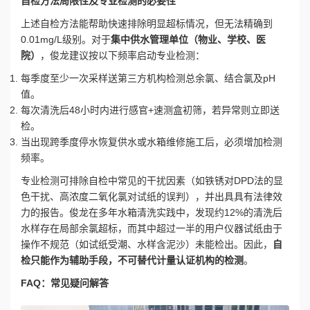
自检方法局限性及专业检测的必要性
上述自检方法能帮助快速排除明显超标情况，但无法精确到
0.01mg/L级别。对于
集中供水管理单位（物业、学校、医
院）
，俊龙建议按以下频率启动专业检测：
每季度至少一次采样送第三方机构检测总余氯、结合氯及pH
值。
每次清洗后48小时内进行感官+速测盒初筛，若异常则立即送
检。
当出现跨季度停水恢复供水或水箱维修施工后，必须增加检测
频率。
专业检测可排除自检中常见的干扰因素（如铁锈对DPD法的显
色干扰、高浓度二氧化氯对试纸的误判），并出具具有法律效
力的报告。俊龙在多年水箱清洗实践中，发现约12%的清洗后
水样存在局部余氯超标，而其中超过一半的用户仪器试纸由于
操作不规范（如试纸受潮、水样含泥沙）未能检出。因此，
自
检只能作为辅助手段，不可替代计量认证机构的检测
。
FAQ：常见疑问解答