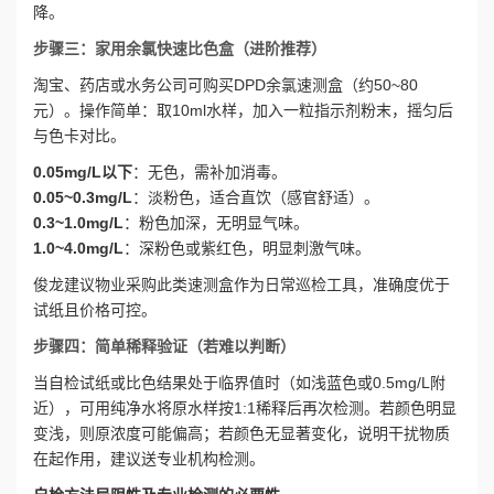
降。
步骤三：家用余氯快速比色盒（进阶推荐）
淘宝、药店或水务公司可购买DPD余氯速测盒（约50~80
元）。操作简单：取10ml水样，加入一粒指示剂粉末，摇匀后
与色卡对比。
0.05mg/L以下
：无色，需补加消毒。
0.05~0.3mg/L
：淡粉色，适合直饮（感官舒适）。
0.3~1.0mg/L
：粉色加深，无明显气味。
1.0~4.0mg/L
：深粉色或紫红色，明显刺激气味。
俊龙建议物业采购此类速测盒作为日常巡检工具，准确度优于
试纸且价格可控。
步骤四：简单稀释验证（若难以判断）
当自检试纸或比色结果处于临界值时（如浅蓝色或0.5mg/L附
近），可用纯净水将原水样按1:1稀释后再次检测。若颜色明显
变浅，则原浓度可能偏高；若颜色无显著变化，说明干扰物质
在起作用，建议送专业机构检测。