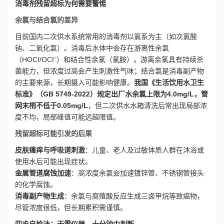
消毒剂残留超标为何需要警惕
余氯与结合氯的差异
目前国内二次供水系统常用的消毒剂以氯系为主（如次氯酸
钠、二氧化氯）。消毒后水体中会存在游离性余氯
（HOCI/OCI⁻）和结合性余氯（氯胺）。游离余氯具有持续杀
菌能力，但浓度过高会产生刺激性气味；结合氯是消毒副产物
的主要来源，长期摄入可能影响健康。
我国《生活饮用水卫生
标准》（GB 5749-2022）规定出厂水余氯上限为4.0mg/L，管
网末梢不低于0.05mg/L
，但二次供水水箱清洗后常出现局部浓
度不均，局部峰值可能远超限值。
残留超标可能引发的后果
皮肤瘙痒与呼吸道刺激
：儿童、老人及过敏体质人群在沐浴或
使用水后可能出现症状。
金属管道腐蚀加速
：高浓度余氯会加速镀锌管、不锈钢管接头
的化学腐蚀。
消毒副产物生成
：余氯与腐殖酸反应生成三卤甲烷等致癌物，
尽管浓度很低，但长期累积需谨慎。