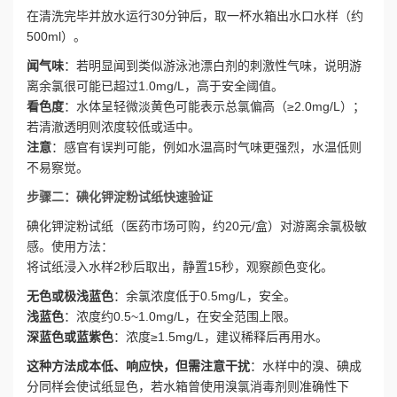
在清洗完毕并放水运行30分钟后，取一杯水箱出水口水样（约
500ml）。
闻气味
：若明显闻到类似游泳池漂白剂的刺激性气味，说明游
离余氯很可能已超过1.0mg/L，高于安全阈值。
看色度
：水体呈轻微淡黄色可能表示总氯偏高（≥2.0mg/L）；
若清澈透明则浓度较低或适中。
注意
：感官有误判可能，例如水温高时气味更强烈，水温低则
不易察觉。
步骤二：碘化钾淀粉试纸快速验证
碘化钾淀粉试纸（医药市场可购，约20元/盒）对游离余氯极敏
感。使用方法：
将试纸浸入水样2秒后取出，静置15秒，观察颜色变化。
无色或极浅蓝色
：余氯浓度低于0.5mg/L，安全。
浅蓝色
：浓度约0.5~1.0mg/L，在安全范围上限。
深蓝色或蓝紫色
：浓度≥1.5mg/L，建议稀释后再用水。
这种方法成本低、响应快，但需注意干扰
：水样中的溴、碘成
分同样会使试纸显色，若水箱曾使用溴氯消毒剂则准确性下