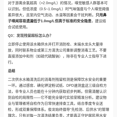
对于游离余氯超高（>2.0mg/L）的情况，嗅觉敏感人群基本可
以识别。但低浓度（0.5~1.0mg/L）时气味强度与个人嗅觉阈值
差异很大，且室内空气流动、水温等因素会干扰判断。
只用鼻
子嗅闻容易遗漏低于1.0mg/L但高于标准的安全隐患
，建议结
合试纸使用。
Q3：发现残留超标怎么办？
立即停止使用该水箱供水并打开消防栓、末端水龙头大量排
放，同时联系物业或第三方清洗公司重新调整消毒工艺。不要
直接添加中和剂（如硫代硫酸钠），除非在专业人士指导下进
行。
总结
二次供水水箱清洗后的消毒剂残留检测是保障饮水安全的重要
一环。通过感官、碘化钾淀粉试纸、DPD速测盒这三级自检方
法，非专业人员也能在十分钟内获取初步判断。但需清醒认识
到自检的局限性——它不能完全替代实验室精准分析。建议物
业与管理者将自检作为日常快速排查工具，结合季度专业送
检，形成双重保障体系。俊龙始终倡导“先检测、后供水”的管理
理念，只有对每一次清洗结果负责，才能真正守护居民用水安